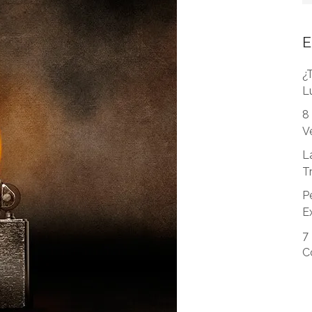
E
¿
L
8
V
L
T
P
E
7
C